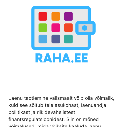
Laenu taotlemine välismaalt võib olla võimalik,
kuid see sõltub teie asukohast, laenuandja
poliitikast ja riikidevahelistest
finantsregulatsioonidest. Siin on mõned
võimalused, mida võiksite kaaluda laenu