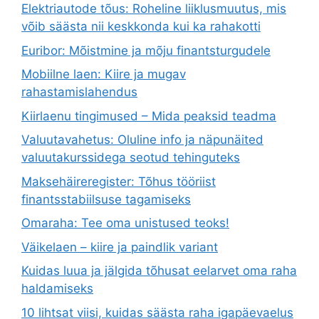
Elektriautode tõus: Roheline liiklusmuutus, mis
võib säästa nii keskkonda kui ka rahakotti
Euribor: Mõistmine ja mõju finantsturgudele
Mobiilne laen: Kiire ja mugav
rahastamislahendus
Kiirlaenu tingimused – Mida peaksid teadma
Valuutavahetus: Oluline info ja näpunäited
valuutakurssidega seotud tehinguteks
Maksehäireregister: Tõhus tööriist
finantsstabiilsuse tagamiseks
Omaraha: Tee oma unistused teoks!
Väikelaen – kiire ja paindlik variant
Kuidas luua ja jälgida tõhusat eelarvet oma raha
haldamiseks
10 lihtsat viisi, kuidas säästa raha igapäevaelus