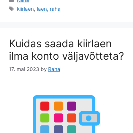
Raha
Tags
kiirlaen
,
laen
,
raha
Kuidas saada kiirlaen
ilma konto väljavõtteta?
17. mai 2023
by
Raha