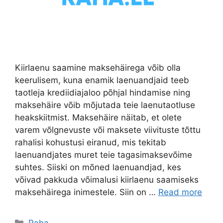
Kiirlaenu saamine maksehäirega võib olla
keerulisem, kuna enamik laenuandjaid teeb
taotleja krediidiajaloo põhjal hindamise ning
maksehäire võib mõjutada teie laenutaotluse
heakskiitmist. Maksehäire näitab, et olete
varem võlgnevuste või maksete viivituste tõttu
rahalisi kohustusi eiranud, mis tekitab
laenuandjates muret teie tagasimaksevõime
suhtes. Siiski on mõned laenuandjad, kes
võivad pakkuda võimalusi kiirlaenu saamiseks
maksehäirega inimestele. Siin on …
Read more
Categories