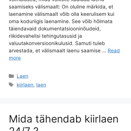
saamiseks välismaalt: On oluline märkida, et
laenamine välismaalt võib olla keerulisem kui
oma koduriigis laenamine. See võib hõlmata
täiendavaid dokumentatsiooninõudeid,
riikidevahelisi tehingutasusid ja
valuutakonversioonikulusid. Samuti tuleb
arvestada, et välismaalt laenu saamise …
Read
more
Categories
Laen
Tags
kiirlaen
,
laen
Mida tähendab kiirlaen
24/7 ?