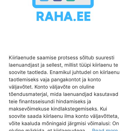
Kiirlaenude saamise protsess sõltub suuresti
laenuandjast ja sellest, millist tüüpi kiirlaenu te
soovite taotleda. Enamikul juhtudel on kiirlaenu
taotlemiseks vaja pangakontot ja konto
väljavõtet. Konto väljavõte on oluline
tõendusmaterjal, mida laenuandjad kasutavad
teie finantsseisundi hindamiseks ja
maksevõimekuse kindlakstegemiseks. Kui
soovite saada kiirlaenu ilma konto väljavõtteta,
võite kaaluda mõningaid järgmisi võimalusi: On
oluline märkida, et kiirlaenudega …
Read more