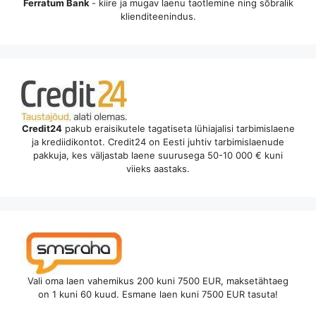
Ferratum Bank
- kiire ja mugav laenu taotlemine ning sõbralik
klienditeenindus.
Credit24
pakub eraisikutele tagatiseta lühiajalisi tarbimislaene
ja krediidikontot. Credit24 on Eesti juhtiv tarbimislaenude
pakkuja, kes väljastab laene suurusega 50-10 000 € kuni
viieks aastaks.
Vali oma laen vahemikus 200 kuni 7500 EUR, maksetähtaeg
on 1 kuni 60 kuud. Esmane laen kuni 7500 EUR tasuta!