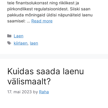
teie finantsolukorrast ning riiklikest ja
piirkondlikest regulatsioonidest. Siiski saan
pakkuda mõningaid üldisi näpunäiteid laenu
saamisel: …
Read more
Categories
Laen
Tags
kiirlaen
,
laen
Kuidas saada laenu
välismaalt?
17. mai 2023
by
Raha