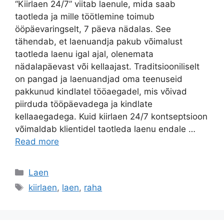
“Kiirlaen 24/7” viitab laenule, mida saab
taotleda ja mille töötlemine toimub
ööpäevaringselt, 7 päeva nädalas. See
tähendab, et laenuandja pakub võimalust
taotleda laenu igal ajal, olenemata
nädalapäevast või kellaajast. Traditsiooniliselt
on pangad ja laenuandjad oma teenuseid
pakkunud kindlatel tööaegadel, mis võivad
piirduda tööpäevadega ja kindlate
kellaaegadega. Kuid kiirlaen 24/7 kontseptsioon
võimaldab klientidel taotleda laenu endale …
Read more
Categories
Laen
Tags
kiirlaen
,
laen
,
raha