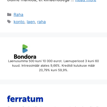
Categories
Raha
Tags
konto
,
laen
,
raha
Laenusumma 500 kuni 10 000 eurot. Laenuperiood 3 kuni 60
kuud. Intressimäär alates 9,66%. Krediidi kulukuse määr
20,79% kuni 59,9%.