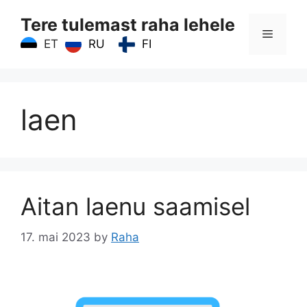
Skip
Tere tulemast raha lehele
to
Menu
content
RU
FI
ET
laen
Aitan laenu saamisel
17. mai 2023
by
Raha