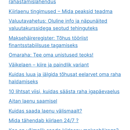
rahastamislahendus
Kiirlaenu tingimused – Mida peaksid teadma
Valuutavahetus: Oluline info ja näpunäited
valuutakurssidega seotud tehinguteks
Maksehäireregister: Tõhus tööriist
finantsstabiilsuse tagamiseks
Omaraha: Tee oma unistused teoks!
Väikelaen – kiire ja paindlik variant
Kuidas luua ja jälgida tõhusat eelarvet oma raha
haldamiseks
10 lihtsat viisi, kuidas säästa raha igapäevaelus
Aitan laenu saamisel
Kuidas saada laenu välismaalt?
Mida tähendab kiirlaen 24/7 ?