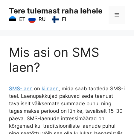
Skip
Tere tulemast raha lehele
to
Menu
content
RU
FI
ET
Mis asi on SMS
laen?
SMS-laen
on
kiirlaen
, mida saab taotleda SMS-i
teel. Laenupakkujad pakuvad seda teenust
tavaliselt väiksemate summade puhul ning
tagasimakse periood on lühike, tavaliselt 15-30
päeva. SMS-laenude intressimäärad on
kõrgemad kui traditsiooniliste laenude puhul
ning seetõttu võib see olla kulukas laenamisviis,