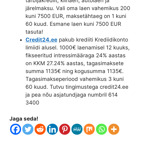
tarbijakrediit, kiirlaen, autolaen ja
järelmaksu. Vali oma laen vahemikus 200
kuni 7500 EUR, maksetähtaeg on 1 kuni
60 kuud. Esmane laen kuni 7500 EUR
tasuta!
Credit24.ee
pakub krediiti Krediidikonto
limiidi alusel. 1000€ laenamisel 12 kuuks,
fikseeritud intressimääraga 24% aastas
on KKM 27.24% aastas, tagasimaksete
summa 1135€ ning kogusumma 1135€.
Tagasimakseperiood vahemikus 3 kuni
60 kuud. Tutvu tingimustega credit24.ee
ja pea nõu asjatundjaga numbril 614
3400
Jaga seda!