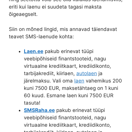
eriti kui laenu ei suudeta tagasi maksta
õigeaegselt.
Siin on mõned lingid, mis annavad täiendavat
teavet SMS-laenude kohta:
Laen.ee
pakub erinevat tüüpi
veebipõhiseid finantstooteid, nagu
virtuaalne krediitkaart, krediidikonto,
tarbijakrediit, kiirlaen,
autolaen
ja
järelmaksu. Vali oma
laen
vahemikus 200
kuni 7500 EUR, maksetähtaeg on 1 kuni
60 kuud. Esmane laen kuni 7500 EUR
tasuta!
SMSRaha.ee
pakub erinevat tüüpi
veebipõhiseid finantstooteid, nagu
virtuaalne krediitkaart, krediidikonto,