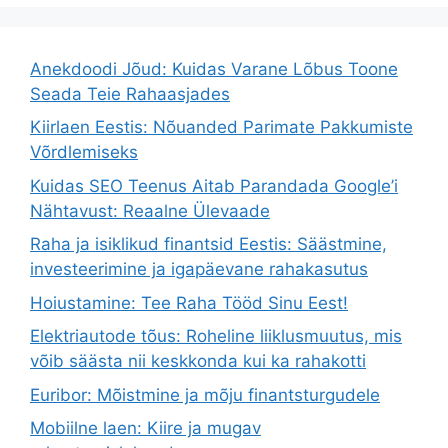
Anekdoodi Jõud: Kuidas Varane Lõbus Toone
Seada Teie Rahaasjades
Kiirlaen Eestis: Nõuanded Parimate Pakkumiste
Võrdlemiseks
Kuidas SEO Teenus Aitab Parandada Google’i
Nähtavust: Reaalne Ülevaade
Raha ja isiklikud finantsid Eestis: Säästmine,
investeerimine ja igapäevane rahakasutus
Hoiustamine: Tee Raha Tööd Sinu Eest!
Elektriautode tõus: Roheline liiklusmuutus, mis
võib säästa nii keskkonda kui ka rahakotti
Euribor: Mõistmine ja mõju finantsturgudele
Mobiilne laen: Kiire ja mugav