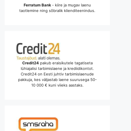
Ferratum Bank
- kiire ja mugav laenu
taotlemine ning sõbralik klienditeenindus.
Credit24
pakub eraisikutele tagatiseta
lühiajalisi tarbimislaene ja krediidikontot.
Credit24 on Eesti juhtiv tarbimislaenude
pakkuja, kes väljastab laene suurusega 50-
10 000 € kuni viieks aastaks.