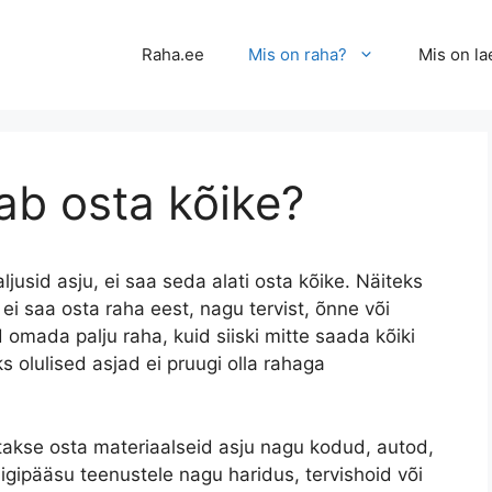
Raha.ee
Mis on raha?
Mis on la
ab osta kõike?
aljusid asju, ei saa seda alati osta kõike. Näiteks
 ei saa osta raha eest, nagu tervist, õnne või
omada palju raha, kuid siiski mitte saada kõiki
 olulised asjad ei pruugi olla rahaga
itakse osta materiaalseid asju nagu kodud, autod,
ligipääsu teenustele nagu haridus, tervishoid või