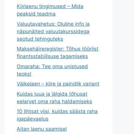
Kiirlaenu tingimused – Mida
peaksid teadma
Valuutavahetus: Oluline info ja
näpunäited valuutakurssidega
seotud tehinguteks
Maksehäireregister: Tõhus tööriist
finantsstabiilsuse tagamiseks
Omaraha: Tee oma unistused
teoks!
Väikelaen – kiire ja paindlik variant
Kuidas luua ja jälgida tõhusat
eelarvet oma raha haldamiseks
10 lihtsat viisi, kuidas säästa raha
igapäevaelus
Aitan laenu saamisel