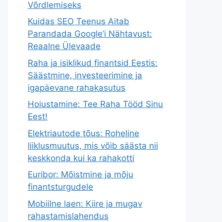
Võrdlemiseks
Kuidas SEO Teenus Aitab
Parandada Google’i Nähtavust:
Reaalne Ülevaade
Raha ja isiklikud finantsid Eestis:
Säästmine, investeerimine ja
igapäevane rahakasutus
Hoiustamine: Tee Raha Tööd Sinu
Eest!
Elektriautode tõus: Roheline
liiklusmuutus, mis võib säästa nii
keskkonda kui ka rahakotti
Euribor: Mõistmine ja mõju
finantsturgudele
Mobiilne laen: Kiire ja mugav
rahastamislahendus