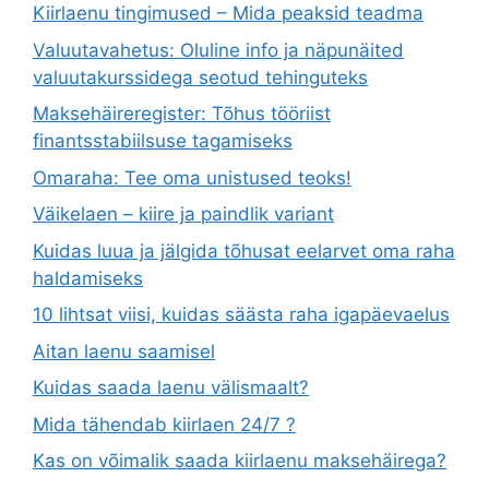
Kiirlaenu tingimused – Mida peaksid teadma
Valuutavahetus: Oluline info ja näpunäited
valuutakurssidega seotud tehinguteks
Maksehäireregister: Tõhus tööriist
finantsstabiilsuse tagamiseks
Omaraha: Tee oma unistused teoks!
Väikelaen – kiire ja paindlik variant
Kuidas luua ja jälgida tõhusat eelarvet oma raha
haldamiseks
10 lihtsat viisi, kuidas säästa raha igapäevaelus
Aitan laenu saamisel
Kuidas saada laenu välismaalt?
Mida tähendab kiirlaen 24/7 ?
Kas on võimalik saada kiirlaenu maksehäirega?