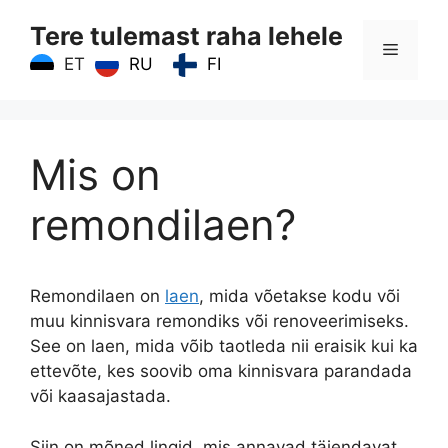
Skip
Tere tulemast raha lehele
to
Menu
content
RU
FI
ET
Mis on
remondilaen?
Remondilaen on
laen
, mida võetakse kodu või
muu kinnisvara remondiks või renoveerimiseks.
See on laen, mida võib taotleda nii eraisik kui ka
ettevõte, kes soovib oma kinnisvara parandada
või kaasajastada.
Siin on mõned lingid, mis annavad täiendavat