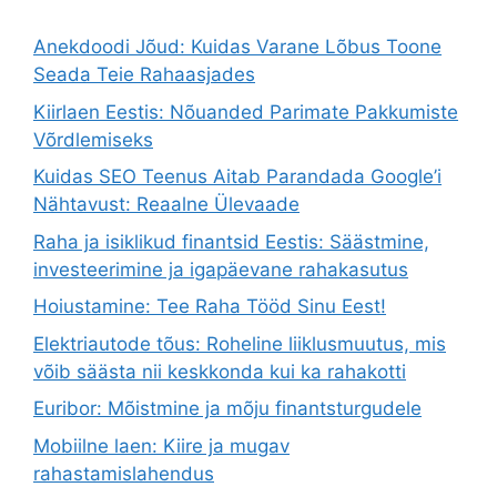
Anekdoodi Jõud: Kuidas Varane Lõbus Toone
Seada Teie Rahaasjades
Kiirlaen Eestis: Nõuanded Parimate Pakkumiste
Võrdlemiseks
Kuidas SEO Teenus Aitab Parandada Google’i
Nähtavust: Reaalne Ülevaade
Raha ja isiklikud finantsid Eestis: Säästmine,
investeerimine ja igapäevane rahakasutus
Hoiustamine: Tee Raha Tööd Sinu Eest!
Elektriautode tõus: Roheline liiklusmuutus, mis
võib säästa nii keskkonda kui ka rahakotti
Euribor: Mõistmine ja mõju finantsturgudele
Mobiilne laen: Kiire ja mugav
rahastamislahendus