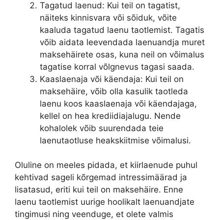
Tagatud laenud: Kui teil on tagatist,
näiteks kinnisvara või sõiduk, võite
kaaluda tagatud laenu taotlemist. Tagatis
võib aidata leevendada laenuandja muret
maksehäirete osas, kuna neil on võimalus
tagatise korral võlgnevus tagasi saada.
Kaaslaenaja või käendaja: Kui teil on
maksehäire, võib olla kasulik taotleda
laenu koos kaaslaenaja või käendajaga,
kellel on hea krediidiajalugu. Nende
kohalolek võib suurendada teie
laenutaotluse heakskiitmise võimalusi.
Oluline on meeles pidada, et kiirlaenude puhul
kehtivad sageli kõrgemad intressimäärad ja
lisatasud, eriti kui teil on maksehäire. Enne
laenu taotlemist uurige hoolikalt laenuandjate
tingimusi ning veenduge, et olete valmis