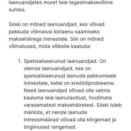
laenuandjates muret teie tagasimaksevõime
suhtes.
Siiski on mõned laenuandjad, kes võivad
pakkuda võimalusi kiirlaenu saamiseks
maksehäirega inimestele. Siin on mõned
võimalused, mida võiksite kaaluda:
Spetsialiseerunud laenuandjad: On
olemas laenuandjaid, kes on
spetsialiseerunud laenude pakkumisele
inimestele, kellel on krediidiprobleeme.
Need laenuandjad võivad olla valmis
kaaluma teie laenutaotlust, hoolimata
varasematest maksehäiretest. Siiski tuleb
märkida, et nende laenude
intressimäärad võivad olla kõrgemad ja
tingimused rangemad.