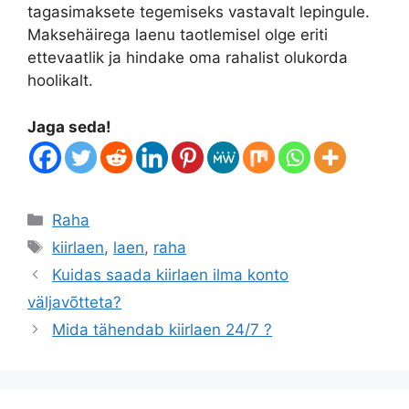
tagasimaksete tegemiseks vastavalt lepingule.
Maksehäirega laenu taotlemisel olge eriti
ettevaatlik ja hindake oma rahalist olukorda
hoolikalt.
Jaga seda!
Categories
Raha
Tags
kiirlaen
,
laen
,
raha
Kuidas saada kiirlaen ilma konto
väljavõtteta?
Mida tähendab kiirlaen 24/7 ?