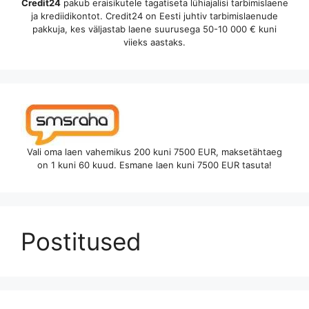
Credit24
pakub eraisikutele tagatiseta lühiajalisi tarbimislaene
ja krediidikontot. Credit24 on Eesti juhtiv tarbimislaenude
pakkuja, kes väljastab laene suurusega 50-10 000 € kuni
viieks aastaks.
Vali oma laen vahemikus 200 kuni 7500 EUR, maksetähtaeg
on 1 kuni 60 kuud. Esmane laen kuni 7500 EUR tasuta!
Postitused