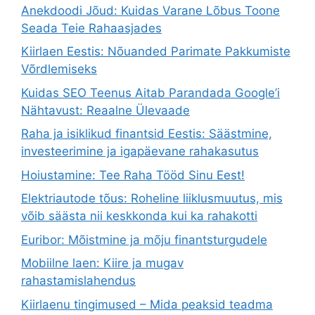
Anekdoodi Jõud: Kuidas Varane Lõbus Toone
Seada Teie Rahaasjades
Kiirlaen Eestis: Nõuanded Parimate Pakkumiste
Võrdlemiseks
Kuidas SEO Teenus Aitab Parandada Google’i
Nähtavust: Reaalne Ülevaade
Raha ja isiklikud finantsid Eestis: Säästmine,
investeerimine ja igapäevane rahakasutus
Hoiustamine: Tee Raha Tööd Sinu Eest!
Elektriautode tõus: Roheline liiklusmuutus, mis
võib säästa nii keskkonda kui ka rahakotti
Euribor: Mõistmine ja mõju finantsturgudele
Mobiilne laen: Kiire ja mugav
rahastamislahendus
Kiirlaenu tingimused – Mida peaksid teadma