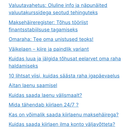
Valuutavahetus: Oluline info ja näpunäited
valuutakurssidega seotud tehinguteks
Maksehäireregister: Tõhus tööriist
finantsstabiilsuse tagamiseks
Omaraha: Tee oma unistused teoks!
Väikelaen – kiire ja paindlik variant
Kuidas luua ja jälgida tõhusat eelarvet oma raha
haldamiseks
10 lihtsat viisi, kuidas säästa raha igapäevaelus
Aitan laenu saamisel
Kuidas saada laenu välismaalt?
Mida tähendab kiirlaen 24/7 ?
Kas on võimalik saada kiirlaenu maksehäirega?
Kuidas saada kiirlaen ilma konto väljavõtteta?