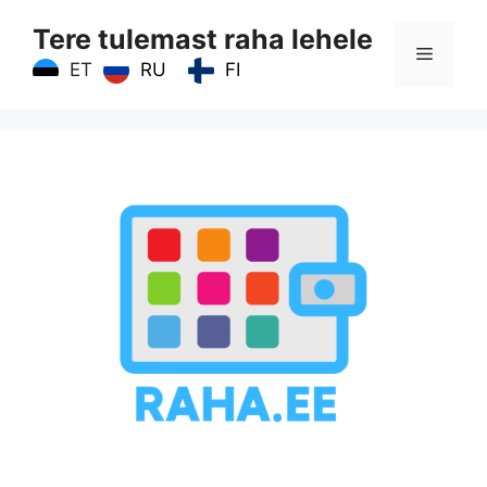
Skip
Tere tulemast raha lehele
to
Menu
content
RU
FI
ET