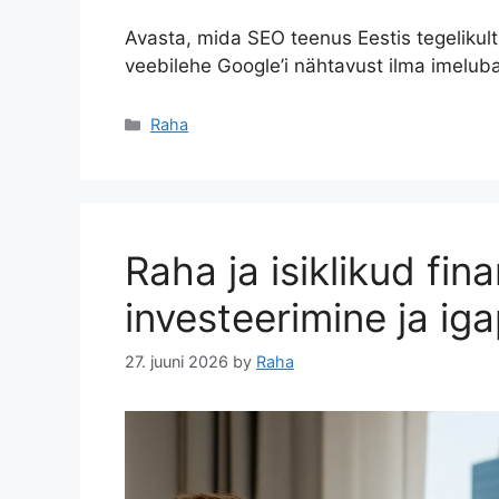
Avasta, mida SEO teenus Eestis tegelikul
veebilehe Google’i nähtavust ilma imelub
Categories
Raha
Raha ja isiklikud fin
investeerimine ja i
27. juuni 2026
by
Raha