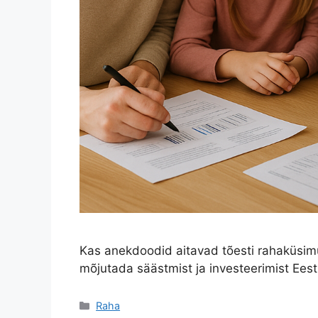
Kas anekdoodid aitavad tõesti rahaküsim
mõjutada säästmist ja investeerimist Eest
Categories
Raha