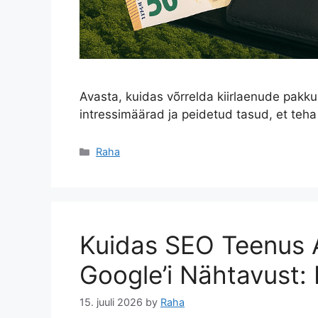
Avasta, kuidas võrrelda kiirlaenude pakku
intressimäärad ja peidetud tasud, et teha 
Categories
Raha
Kuidas SEO Teenus 
Google’i Nähtavust:
15. juuli 2026
by
Raha