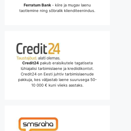
Ferratum Bank
- kiire ja mugav laenu
taotlemine ning sõbralik klienditeenindus.
Credit24
pakub eraisikutele tagatiseta
lühiajalisi tarbimislaene ja krediidikontot.
Credit24 on Eesti juhtiv tarbimislaenude
pakkuja, kes väljastab laene suurusega 50-
10 000 € kuni viieks aastaks.