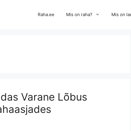
Raha.ee
Mis on raha?
Mis on la
idas Varane Lõbus
ahaasjades