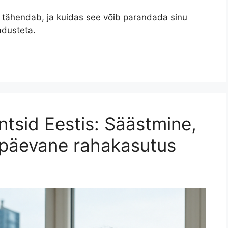
t tähendab, ja kuidas see võib parandada sinu
adusteta.
antsid Eestis: Säästmine,
gapäevane rahakasutus