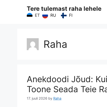
Skip
Tere tulemast raha lehele
to
content
RU
FI
ET
Raha
Anekdoodi Jõud: Ku
Toone Seada Teie R
17. juuli 2026
by
Raha