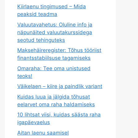
Kiirlaenu tingimused – Mida
peaksid teadma
Valuutavahetus: Oluline info ja
näpunäited valuutakurssidega
seotud tehinguteks
Maksehäireregister: Tõhus tööriist
finantsstabiilsuse tagamiseks
Omaraha: Tee oma unistused
teoks!
Väikelaen – kiire ja paindlik variant
Kuidas luua ja jälgida tõhusat
eelarvet oma raha haldamiseks
10 lihtsat viisi, kuidas säästa raha
igapäevaelus
Aitan laenu saamisel