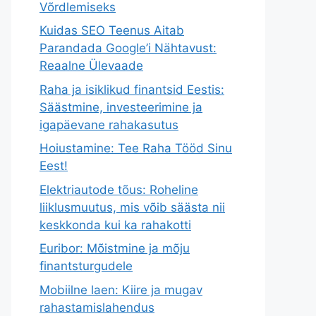
Võrdlemiseks
Kuidas SEO Teenus Aitab
Parandada Google’i Nähtavust:
Reaalne Ülevaade
Raha ja isiklikud finantsid Eestis:
Säästmine, investeerimine ja
igapäevane rahakasutus
Hoiustamine: Tee Raha Tööd Sinu
Eest!
Elektriautode tõus: Roheline
liiklusmuutus, mis võib säästa nii
keskkonda kui ka rahakotti
Euribor: Mõistmine ja mõju
finantsturgudele
Mobiilne laen: Kiire ja mugav
rahastamislahendus